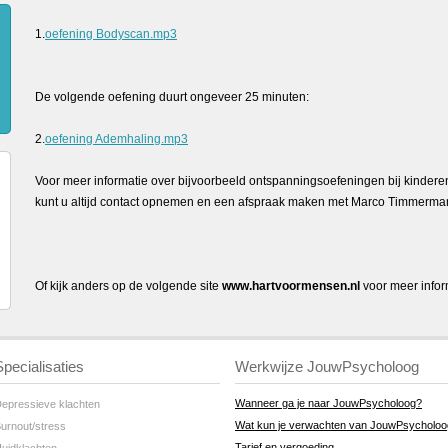
1.
oefening Bodyscan.mp3
De volgende oefening duurt ongeveer 25 minuten:
2.
oefening Ademhaling.mp3
Voor meer informatie over bijvoorbeeld ontspanningsoefeningen bij kindere
kunt u altijd contact opnemen en een afspraak maken met Marco Timmerma
Of kijk anders op de volgende site
www.hartvoormensen.nl
voor meer infor
Specialisaties
Werkwijze JouwPsycholoog
Wanneer ga je naar JouwPsycholoog?
epressieve klachten
Wat kun je verwachten van JouwPsycholo
urnout/stress
Tarief en vergoeding