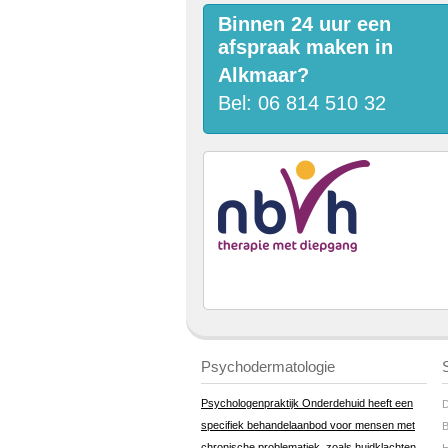
Binnen 24 uur een
afspraak maken in
Alkmaar?
Bel: 06 814 510 32
Psychodermatologie
Psychologenpraktijk Onderdehuid heeft een
D
specifiek behandelaanbod voor mensen met
B
chronische problematiek, zoals huidklachten,