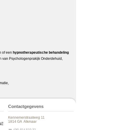
n of een
hypnotherapeutische behandeling
n van Psychologenprakijk Onderdehuid,
matie,
Contactgegevens
Kennemerstraatweg 11
1814 GA Alkmaar
og?
(06) 814 510 32